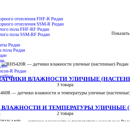
д
э
торного отопления FHF-R Ридан
торного отопления SSM-R Ридан
плого пола FHF-RF Ридан
Показат
плого пола SSM-RF Ридан
д
э
аты Ридан
д
ы пола Ридан
дан
ан
д
идан
э
ncon-R Ридан
с
rtHeat
 ДАТЧИКИ ВЛАЖНОСТИ УЛИЧНЫЕ (НАСТЕН
п
3 товара
д
э
с
И ВЛАЖНОСТИ И ТЕМПЕРАТУРЫ УЛИЧНЫЕ 
п
2 товара
н
дан
Поставка