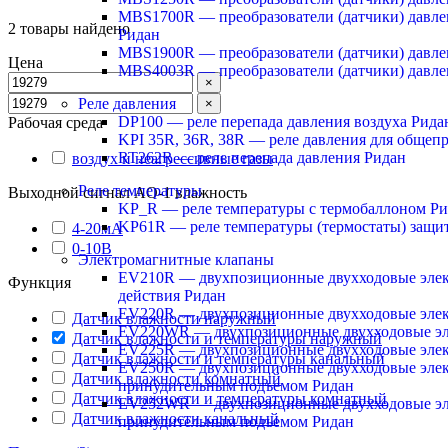
MBS1700R — преобразователи (датчики) давл
2
товары найдено
Ридан
MBS1900R — преобразователи (датчики) давле
Цена
MBS4003R — преобразователи (датчики) давле
×
Реле давления
×
DP100 — реле перепада давления воздуха Рида
Рабочая среда
KPI 35R, 36R, 38R — реле давления для обще
RT262R — реле перепада давления Ридан
воздух и неагрессивные газы
Реле температуры
Выходной сигнал AO-1 влажность
KP_R — реле температуры с термобаллоном Р
KP61R — реле температуры (термостаты) защит
4-20мА
0-10B
Электромагнитные клапаны
EV210R — двухпозиционные двухходовые элек
Функция
действия Ридан
EV220R — двухпозиционные двухходовые эле
Датчик влажности наружный
EV220WR — двухпозиционные двухходовые эл
Датчик влажности и температуры наружный
EV225R — двухпозиционные двухходовые элек
Датчик влажности и температуры канальный
EV250R — двухпозиционные двухходовые элек
Датчик влажности комнатный
принудительным подъемом Ридан
Датчик влажности и температуры комнатный
EV252WR — двухпозиционные двухходовые эл
Датчик влажности канальный
принудительным подъемом Ридан