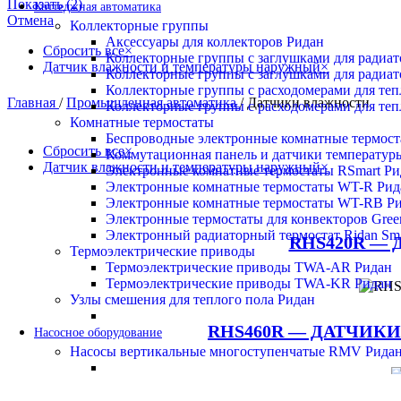
Показать
(
2
)
Коттеджная автоматика
Отмена
Коллекторные группы
Аксессуары для коллекторов Ридан
Сбросить все
×
Коллекторные группы с заглушками для радиа
Датчик влажности и температуры наружный
×
Коллекторные группы с заглушками для радиа
Коллекторные группы с расходомерами для те
Главная
/
Промышленная автоматика
/
Датчики влажности
Коллекторные группы с расходомерами для те
Комнатные термостаты
Беспроводные электронные комнатные термост
Сбросить все
×
Коммутационная панель и датчики температур
Датчик влажности и температуры наружный
×
Электронные комнатные термостаты RSmart Ри
Электронные комнатные термостаты WT-R Рид
Электронные комнатные термостаты WT-RB Р
Электронные термостаты для конвекторов Gree
Электронный радиаторный термостат Ridan Sma
RHS420R —
Термоэлектрические приводы
Термоэлектрические приводы TWA-AR Ридан
Термоэлектрические приводы TWA-KR Ридан
Узлы смешения для теплого пола Ридан
RHS460R — ДАТЧИК
Насосное оборудование
Насосы вертикальные многоступенчатые RMV Рида
Насосы горизонтальные многоступенчатые RMHI Ри