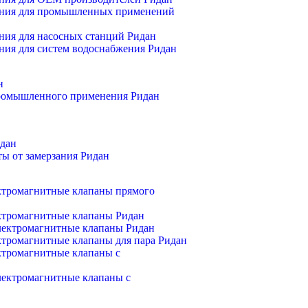
D
ения для промышленных применений
д
K
ния для насосных станций Ридан
д
ния для систем водоснабжения Ридан
п
R
н
д
промышленного применения Ридан
Реле т
K
т
K
идан
(
ы от замерзания Ридан
з
Элект
тромагнитные клапаны прямого
д
ктромагнитные клапаны Ридан
э
ектромагнитные клапаны Ридан
п
тромагнитные клапаны для пара Ридан
тромагнитные клапаны с
д
ектромагнитные клапаны с
э