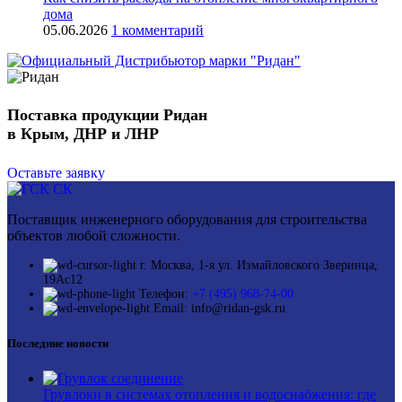
дома
05.06.2026
1 комментарий
Поставка продукции Ридан
в Крым, ДНР и ЛНР
Оставьте заявку
Поставщик инженерного оборудования для строительства
объектов любой сложности.
г. Москва, 1-я ул. Измайловского Зверинца,
19Ас12
Телефон:
+7 (495) 968-74-00
Email: info@ridan-gsk.ru
Последние новости
Грувлоки в системах отопления и водоснабжения: где