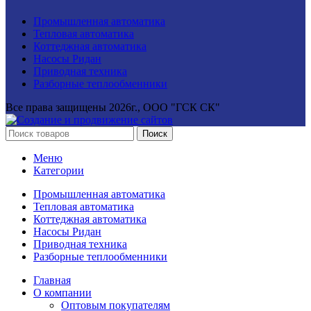
Промышленная автоматика
Тепловая автоматика
Коттеджная автоматика
Насосы Ридан
Приводная техника
Разборные теплообменники
Все права защищены
2026г., ООО "ГСК СК"
Поиск
Меню
Категории
Промышленная автоматика
Тепловая автоматика
Коттеджная автоматика
Насосы Ридан
Приводная техника
Разборные теплообменники
Главная
О компании
Оптовым покупателям