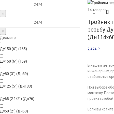
14 товаров
×
Тройник 
резьбу Ду1
×
(Дн114х60
Диаметр
Ду150 (6") (165)
2 474
₽
Ду150 (6") (159)
В нашем интерн
инженерных, пр
Ду80 (3") (Дн89)
стабильные сро
Ду125 (5") (Дн133)
При выборе обо
монтажу. Поэто
проекта любой
Ду65 (2 1/2") (Дн76)
Если вы хотите
Ду50 (2") (Дн60)