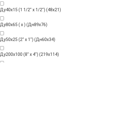
Ду40х15 (1 1/2" х 1/2") (48х21)
Ду80х65 ( х ) (Дн89х76)
Ду50х25 (2" х 1") (Дн60х34)
Ду200х100 (8" х 4") (219х114)
Ду150х80 (6" х 3") (159х89)
Ду150х80 (6" х 3") (165х89)
Ду150х50 (6" х 2") (159х60) грувлок
Ду150х65 (6" х 2 1/2") (159х76)
Ду65х25 ( х ) (Дн76х34)