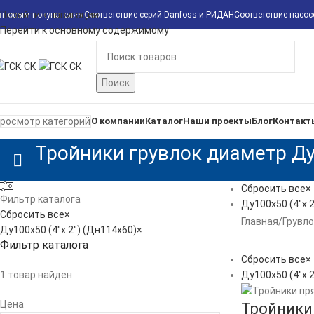
Перейти к навигации
птовым покупателям
Соответствие серий Danfoss и РИДАН
Соответствие насо
Перейти к основному содержимому
Поиск
росмотр категорий
О компании
Каталог
Наши проекты
Блог
Контакт
Тройники грувлок диаметр Ду1
Сбросить все
×
Фильтр каталога
Ду100х50 (4"х 2
Сбросить все
×
Главная
/
Грувло
Ду100х50 (4"х 2") (Дн114х60)
×
Фильтр каталога
Сбросить все
×
1
товар найден
Ду100х50 (4"х 2
Цена
Тройники