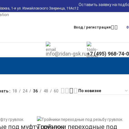
Оставить заявку на подб
Москва, 1-я ул. Измайловского Зверинца, 19Ас12
Вход / регистрация
info@ridan-gsk.ru
+7 (495) 968-74-
зать
18
24
36
48
60
е под муфту грувлок
Тройники переходные под