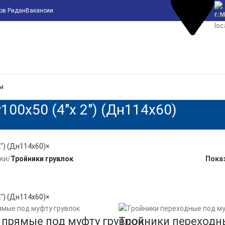
сов Ридан
Вакансии
г. 
Определение...
ы
00х50 (4"х 2") (Дн114х60)
") (Дн114х60)
×
ки
/
Тройники грувлок
Пока
") (Дн114х60)
×
 прямые под муфту грувлок
Тройники переходны