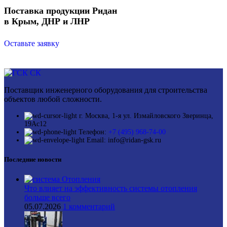
Поставка продукции Ридан
в Крым, ДНР и ЛНР
Оставьте заявку
Поставщик инженерного оборудования для строительства
объектов любой сложности.
г. Москва, 1-я ул. Измайловского Зверинца,
19Ас12
Телефон:
+7 (495) 968-74-00
Email: info@ridan-gsk.ru
Последние новости
Что влияет на эффективность системы отопления
больше всего
05.07.2026
1 комментарий