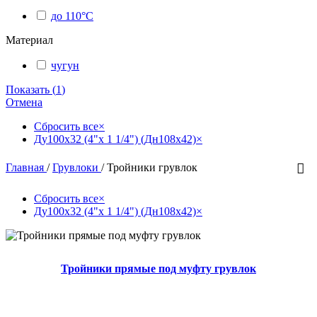
до 110°С
Материал
чугун
Показать
(
1
)
Отмена
Сбросить все
×
Ду100х32 (4"х 1 1/4") (Дн108х42)
×
Главная
/
Грувлоки
/
Тройники грувлок
Сбросить все
×
Ду100х32 (4"х 1 1/4") (Дн108х42)
×
Тройники прямые под муфту грувлок
14 товаров