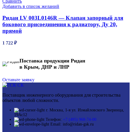
Сравнить
Добавить в список желаний
Ридан LV 003L0146R — Клапан запорный для
бокового присоединения к радиатору, Ду 20,
прямой
1 722
₽
Поставка продукции Ридан
в Крым, ДНР и ЛНР
Оставьте заявку
Поставщик инженерного оборудования для строительства
объектов любой сложности.
г. Москва, 1-я ул. Измайловского Зверинца,
19Ас12
Телефон:
+7 (495) 968-74-00
Email: info@ridan-gsk.ru