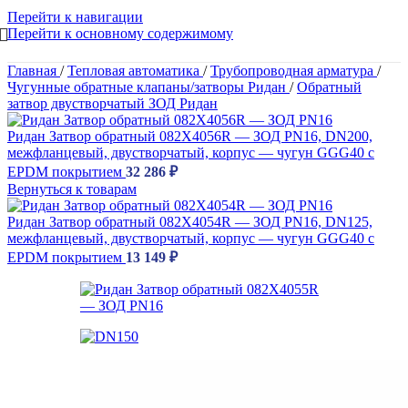
Перейти к навигации
Перейти к основному содержимому
Главная
/
Тепловая автоматика
/
Трубопроводная арматура
/
Чугунные обратные клапаны/затворы Ридан
/
Обратный
затвор двустворчатый ЗОД Ридан
Ридан Затвор обратный 082X4056R — ЗОД PN16, DN200,
межфланцевый, двустворчатый, корпус — чугун GGG40 c
EPDM покрытием
32 286
₽
Вернуться к товарам
Ридан Затвор обратный 082X4054R — ЗОД PN16, DN125,
межфланцевый, двустворчатый, корпус — чугун GGG40 c
EPDM покрытием
13 149
₽