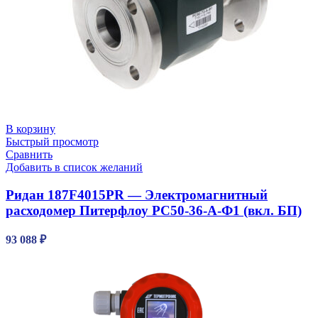
В корзину
Быстрый просмотр
Сравнить
Добавить в список желаний
Ридан 187F4015PR — Электромагнитный
расходомер Питерфлоу РС50-36-А-Ф1 (вкл. БП)
93 088
₽