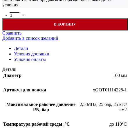
условия.
Количество товара Отвод (колено) 22,5 гр. под муфту Ду100 (4"
В КОРЗИНУ
Сравнить
Добавить в список желаний
Детали
Условия доставки
Условия оплаты
Детали
Диаметр
100 мм
Артикул для поиска
хGQT01114225-1
Максимальное рабочее давление
2,5 МПа
,
25 бар
,
25 кгс/
PN, бар
см2
Температура рабочей среды, °С
до 110°С