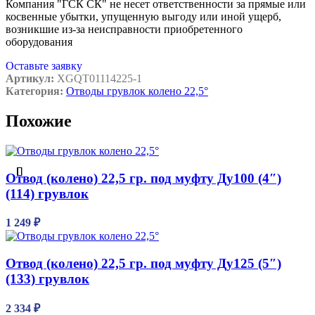
Компания "ГСК СК" не несет ответственности за прямые или
косвенные убытки, упущенную выгоду или иной ущерб,
возникшие из-за неисправности приобретенного
оборудования
Оставьте заявку
Артикул:
XGQT01114225-1
Категория:
Отводы грувлок колено 22,5°
Похожие
Отвод (колено) 22,5 гр. под муфту Ду100 (4″)
(114) грувлок
1 249
₽
Отвод (колено) 22,5 гр. под муфту Ду125 (5″)
(133) грувлок
2 334
₽