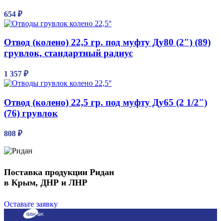
654
₽
Отвод (колено) 22,5 гр. под муфту Ду80 (2″) (89)
грувлок, стандартный радиус
1 357
₽
Отвод (колено) 22,5 гр. под муфту Ду65 (2 1/2″)
(76) грувлок
808
₽
Поставка продукции Ридан
в Крым, ДНР и ЛНР
Оставьте заявку