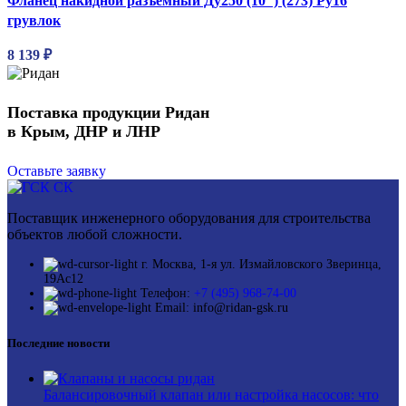
Фланец накидной разъемный Ду250 (10″) (273) Ру16
грувлок
8 139
₽
Поставка продукции Ридан
в Крым, ДНР и ЛНР
Оставьте заявку
Поставщик инженерного оборудования для строительства
объектов любой сложности.
г. Москва, 1-я ул. Измайловского Зверинца,
19Ас12
Телефон:
+7 (495) 968-74-00
Email: info@ridan-gsk.ru
Последние новости
Балансировочный клапан или настройка насосов: что