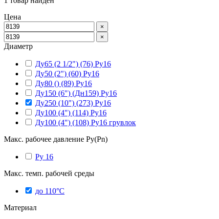
1
товар найден
Цена
×
×
Диаметр
Ду65 (2 1/2") (76) Ру16
Ду50 (2") (60) Ру16
Ду80 () (89) Ру16
Ду150 (6") (Дн159) Ру16
Ду250 (10") (273) Ру16
Ду100 (4") (114) Ру16
Ду100 (4") (108) Ру16 грувлок
Макс. рабочее давление Ру(Pn)
Ру 16
Макс. темп. рабочей среды
до 110°С
Материал