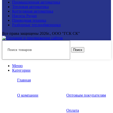
Промышленная автоматика
Тепловая автоматика
Коттеджная автоматика
Насосы Ридан
Приводная техника
Разборные теплообменники
Все права защищены
2026г., ООО "ГСК СК"
Поиск
Меню
Категории
Главная
О компании
Оптовым покупателям
Оплата