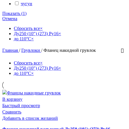
чугун
Показать
(
1
)
Отмена
Сбросить все
×
Ду250 (10") (273) Ру16
×
до 110°С
×
Главная
/
Грувлоки
/
Фланец накидной грувлок
Сбросить все
×
Ду250 (10") (273) Ру16
×
до 110°С
×
В корзину
Быстрый просмотр
Сравнить
Добавить в список желаний