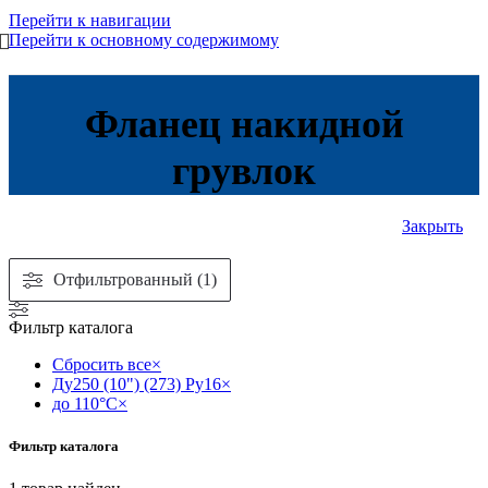
Перейти к навигации
Перейти к основному содержимому
Фланец накидной
грувлок
Закрыть
Отфильтрованный (1)
Фильтр каталога
Сбросить все
×
Ду250 (10") (273) Ру16
×
до 110°С
×
Фильтр каталога