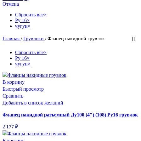
Отмена
Сбросить все
×
Ру 16
×
чугун
×
Главная
/
Грувлоки
/
Фланец накидной грувлок
Сбросить все
×
Ру 16
×
чугун
×
В корзину
Быстрый просмотр
Сравнить
Добавить в список желаний
Фланец накидной разъемный Ду100 (4″) (108) Ру16 грувлок
2 177
₽
В корзину