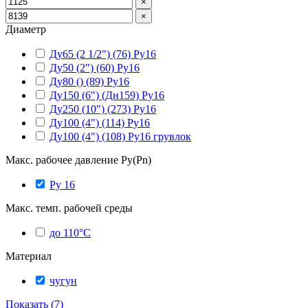
×
×
Диаметр
Ду65 (2 1/2") (76) Ру16
Ду50 (2") (60) Ру16
Ду80 () (89) Ру16
Ду150 (6") (Дн159) Ру16
Ду250 (10") (273) Ру16
Ду100 (4") (114) Ру16
Ду100 (4") (108) Ру16 грувлок
Макс. рабочее давление Ру(Pn)
Ру 16
Макс. темп. рабочей среды
до 110°С
Материал
чугун
Показать
(
7
)