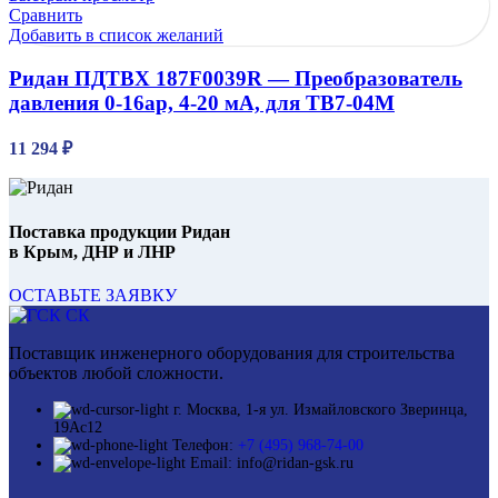
Сравнить
Добавить в список желаний
Ридан ПДТВХ 187F0039R — Преобразователь
давления 0-16ар, 4-20 мА, для ТВ7-04М
11 294
₽
Поставка продукции Ридан
в Крым, ДНР и ЛНР
ОСТАВЬТЕ ЗАЯВКУ
Поставщик инженерного оборудования для строительства
объектов любой сложности.
г. Москва, 1-я ул. Измайловского Зверинца,
19Ас12
Телефон:
+7 (495) 968-74-00
Email: info@ridan-gsk.ru