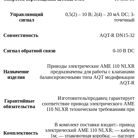
Управляющий
0,5(2) – 10 В; 2(4) – 20 мА DC; 3-
сигнал
точечный
Совместимость
AQT-R DN15-32
Сигнал обратной связи
0-10 В DC
Приводы электрические AME 110 NLXR
Назначение
предназначены для работы с клапанами
изделия
балансировочными типа AQT модификации
AQT-R
Изготовитель/продавец гарантирует
Гарантийные
соответствие привода электрического AME
обязательства
110 NLXR техническим требованиям при
В комплект поставки входит:- привод
электрический AME 110 NLXR; — кабель
Комплектность
1м; — упаковочная коробка; — паспорт