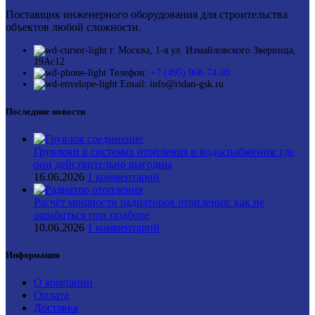
Поставщик инженерного оборудования для строительства
объектов любой сложности.
г. Москва, 1-я ул. Измайловского Зверинца,
19Ас12
Телефон:
+7 (495) 968-74-00
Email: info@ridan-gsk.ru
Последние новости
Грувлоки в системах отопления и водоснабжения: где
они действительно выгодны
16.06.2026
1 комментарий
Расчёт мощности радиаторов отопления: как не
ошибиться при подборе
10.06.2026
1 комментарий
Информация
О компании
Оплата
Доставка