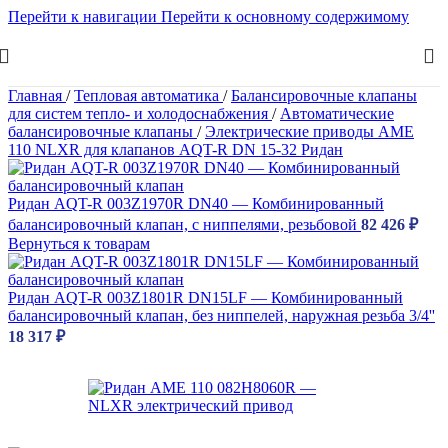
Перейти к навигации
Перейти к основному содержимому
Главная
/
Тепловая автоматика
/
Балансировочные клапаны
для систем тепло- и холодоснабжения
/
Автоматические
балансировочные клапаны
/
Электрические приводы AME
110 NLXR для клапанов AQT-R DN 15-32 Ридан
Ридан AQT-R 003Z1970R DN40 — Комбинированный
балансировочный клапан, с ниппелями, резьбовой
82 426
₽
Вернуться к товарам
Ридан AQT-R 003Z1801R DN15LF — Комбинированный
балансировочный клапан, без ниппелей, наружная резьба 3/4''
18 317
₽