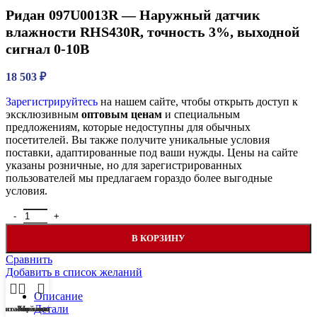
Ридан 097U0013R — Наружный датчик
влажности RHS430R, точность 3%, выходной
сигнал 0-10В
18 503
₽
Зарегистрируйтесь
на нашем сайте, чтобы открыть доступ к
эксклюзивным
оптовым ценам
и специальным
предложениям, которые недоступны для обычных
посетителей. Вы также получите уникальные условия
поставки, адаптированные под ваши нужды. Цены на сайте
указаны розничные, но для зарегистрированных
пользователей мы предлагаем гораздо более выгодные
условия.
Количество товара Ридан 097U0013R — Наружный датчик влаж
В КОРЗИНУ
Сравнить
Добавить в список желаний
Описание
Детали
писок желаний
Магазин
Корзина
Мой аккаунт