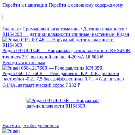
Перейти к навигации
Перейти к основному содержимому
Главная
/
Промышленная автоматика
/
Датчики влажности
/
RHS420R — датчики влажности уличные (настенные) Ридан
Ридан 097U0014R — Наружный датчик влажности RHS430R,
точность 3%, выходной сигнал 4-20 мА
18 503
₽
Вернуться к товарам
Ридан 060-121766R — Реле давления KPI 35R, диапазон
настройки -0,2...7,5 бар, дифференциал 0,7…4 бар, штуцер
G1/4А, автоматический сброс
7 332
₽
Нажмите, чтобы увеличить