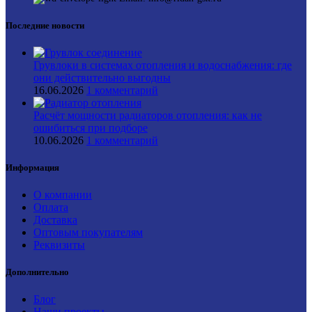
Последние новости
Грувлоки в системах отопления и водоснабжения: где
они действительно выгодны
16.06.2026
1 комментарий
Расчёт мощности радиаторов отопления: как не
ошибиться при подборе
10.06.2026
1 комментарий
Информация
О компании
Оплата
Доставка
Оптовым покупателям
Реквизиты
Дополнительно
Блог
Наши проекты