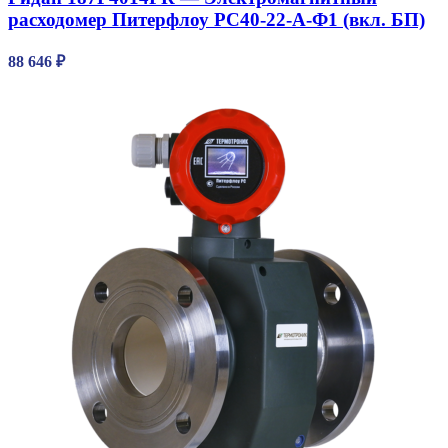
расходомер Питерфлоу РС40-22-А-Ф1 (вкл. БП)
88 646
₽