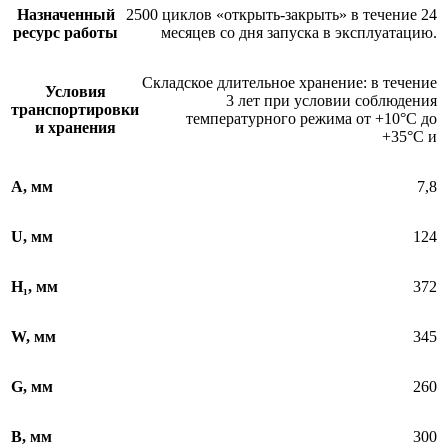
Назначенный
2500 циклов «открыть-закрыть» в течение 24
ресурс работы
месяцев со дня запуска в эксплуатацию.
Складское длительное хранение: в течение
Условия
3 лет при условии соблюдения
транспортировки
температурного режима от +10°С до
и хранения
+35°С и
А, мм
7,8
U, мм
124
H₁, мм
372
W, мм
345
G, мм
260
В, мм
300