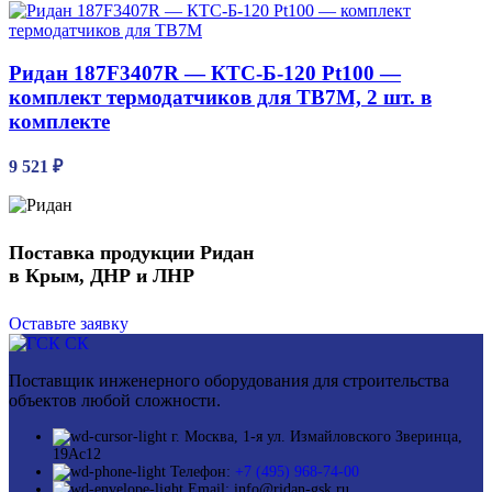
Ридан 187F3407R — КТС-Б-120 Pt100 —
комплект термодатчиков для ТВ7М, 2 шт. в
комплекте
9 521
₽
Поставка продукции Ридан
в Крым, ДНР и ЛНР
Оставьте заявку
Поставщик инженерного оборудования для строительства
объектов любой сложности.
г. Москва, 1-я ул. Измайловского Зверинца,
19Ас12
Телефон:
+7 (495) 968-74-00
Email: info@ridan-gsk.ru