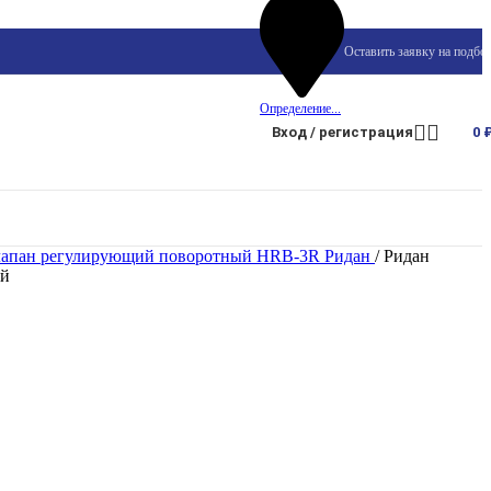
Оставить заявку на подбо
Определение...
Вход / регистрация
0
апан регулирующий поворотный HRB-3R Ридан
/
Ридан
ой