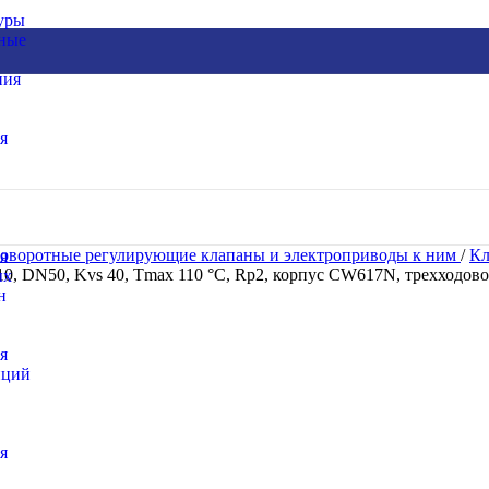
уры
ьные
ния
я
оворотные регулирующие клапаны и электроприводы к ним
/
Кл
я
 DN50, Kvs 40, Tmax 110 °C, Rp2, корпус CW617N, трехходов
ых
н
я
нций
я