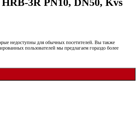
HRB-3R PN10, DN50, Kvs
рые недоступны для обычных посетителей. Вы также
рированных пользователей мы предлагаем гораздо более
рпус CW617N, трехходовой