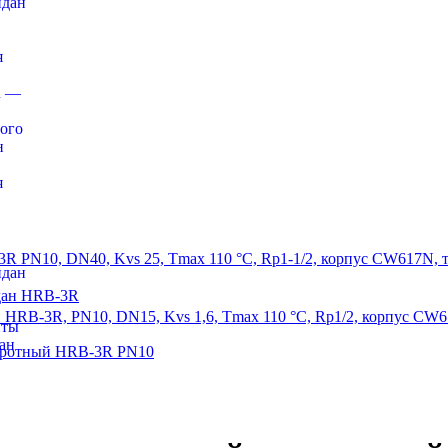
идан
я
R —
ого
н
я
PN10, DN40, Kvs 25, Tmax 110 °C, Rp1-1/2, корпус CW617N, 
идан
RB-3R, PN10, DN15, Kvs 1,6, Tmax 110 °C, Rp1/2, корпус CW
иты
дан