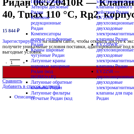
Ридан 065Z0410R — Клапан
Гибкие вставки
электромагнитны
Затворы дисковые
клапаны прямого
40, Tmax 110 °C, Rp2, корп
Ридан
действия Ридан
Клапаны
EV220R —
редукционные
двухпозиционные
Ридан
двухходовые
15 844
₽
Компенсаторы
электромагнитны
осевые сильфонные
клапаны Ридан
Зарегистрируйтесь
на нашем сайте, чтобы открыть доступ к э
Ридан
EV220WR —
получите уникальные условия поставки, адаптированные под в
Краны шаровые
двухпозиционные
выгодные условия.
чугунные Ридан
двухходовые
Латунные краны
электромагнитны
Количество товара Ридан 065Z0410R — Клапан регулирующий 
шаровые запорные
клапаны Ридан
Ридан (код
EV225R —
065B83xxR)
двухпозиционные
Сравнить
Латунные обратные
двухходовые
Добавить в список желаний
клапаны Ридан
электромагнитны
Латунные фильтры
клапаны для пара
Описание
сетчатые Ридан (код
Ридан
Детали
065B83xxR)
EV250R —
Условия доставки
Нержавеющие
двухпозиционные
Условия оплаты
краны шаровые
двухходовые
запорные Ридан
электромагнитны
Описание
Нержавеющие
клапаны с
обратные клапаны
принудительным