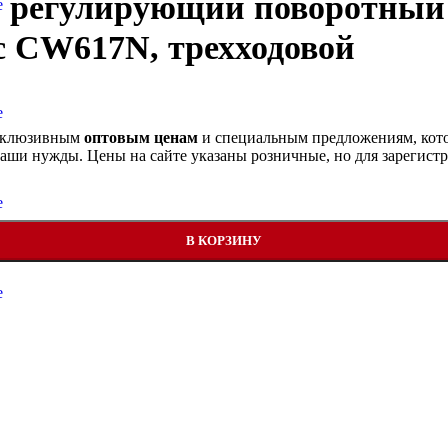
 регулирующий поворотный 
е
ус CW617N, трехходовой
е
ксклюзивным
оптовым ценам
и специальным предложениям, кото
аши нужды. Цены на сайте указаны розничные, но для зарегист
е
поворотный HRB-3R PN10, DN50, Kvs 40, Tmax 110 °C, Rp2, ко
В КОРЗИНУ
е
е