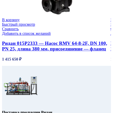
В корзину
В
Быстрый просмотр
Б
Сравнить
С
Добавить в список желаний
Д
Ридан 015P2333 — Насос RMV 64-8-2F, DN 100,
Р
PN 25, длина 380 мм, присоединение — фланец
P
1 415 650
₽
1
Поставка продукции Ридан