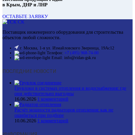
в Крым, ДНР и ЛНР
ОСТАВЬТЕ ЗАЯВКУ
Поставщик инженерного оборудования для строительства
объектов любой сложности.
г. Москва, 1-я ул. Измайловского Зверинца, 19Ас12
Телефон:
+7 (495) 968-74-00
Email: info@ridan-gsk.ru
ПОСЛЕДНИЕ НОВОСТИ
Грувлоки в системах отопления и водоснабжения: где
они действительно выгодны
16.06.2026
1 комментарий
Расчёт мощности радиаторов отопления: как не
ошибиться при подборе
10.06.2026
1 комментарий
ИНФОРМАЦИЯ