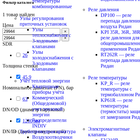
температуры
Фильтр каталога
комбинированные
Реле давления
1
товар найден
DP100 — реле
Узлы регулирования
перепада давлени
приточных установок
Цена
воздуха Ридан
Узлы
×
KPI 35R, 36R, 38
теплоснабжения с
реле давления для
×
3-ходовыми
общепромышленн
SDR
клапанами
применения Рида
Узлы
RT262R — реле
26
холодоснабжения с
перепада давлени
3-ходовыми
Ридан
Толщина стенки
клапанами
45,9
Реле температуры
Учёт тепловой энергии
KP_R — реле
Квартирные
Номинальное давление (PN), бар
температуры с
приборы учёта
термобаллоном Р
Коммерческий
63
KP61R — реле
(Общедомовой)
температуры
учет тепловой
DN/OD (диаметр наружный)
(термостаты) защ
энергии
от замерзания Ри
Распределители
1200 мм
INDIV
Электромагнитные
Трубопроводная арматура
DN/ID (диаметр внутренний)
клапаны
Воздухоотводчики