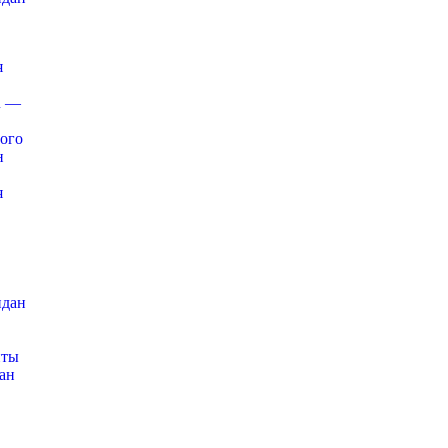
я
R —
ого
н
я
идан
иты
дан