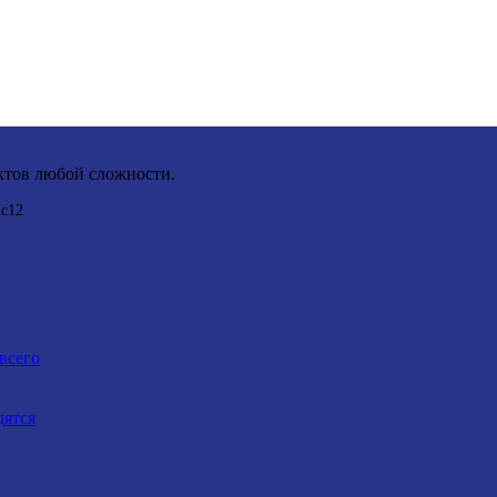
П
ав
Ос
тов любой сложности.
Рид
Ас12
По
Ко
всего
дятся