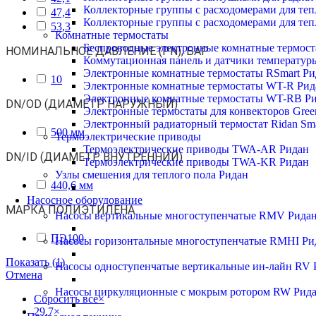
Коллекторные группы с расходомерами для те
47,4
Коллекторные группы с расходомерами для те
53,3
Комнатные термостаты
Беспроводные электронные комнатные термост
НОМИНАЛЬНОЕ ДАВЛЕНИЕ (PN), БАР
Коммутационная панель и датчики температур
Электронные комнатные термостаты RSmart Ри
10
Электронные комнатные термостаты WT-R Рид
Электронные комнатные термостаты WT-RB Р
DN/OD (ДИАМЕТР НАРУЖНЫЙ)
Электронные термостаты для конвекторов Gree
Электронный радиаторный термостат Ridan Sma
500 мм
Термоэлектрические приводы
Термоэлектрические приводы TWA-AR Ридан
DN/ID (ДИАМЕТР ВНУТРЕННИЙ)
Термоэлектрические приводы TWA-KR Ридан
Узлы смешения для теплого пола Ридан
440,6 мм
Насосное оборудование
МАРКА ПОЛИЭТИЛЕНА
Насосы вертикальные многоступенчатые RMV Рида
ПЭ100
Насосы горизонтальные многоступенчатые RMHI Ри
Показать
(
1
)
Насосы одноступенчатые вертикальные ин-лайн RV 
Отмена
Насосы циркуляционные с мокрым ротором RW Рид
Сбросить все
×
29,7
×