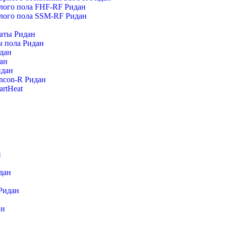
плого пола FHF-RF Ридан
плого пола SSM-RF Ридан
аты Ридан
ы пола Ридан
дан
ан
идан
ncon-R Ридан
rtHeat
н
дан
Ридан
ан