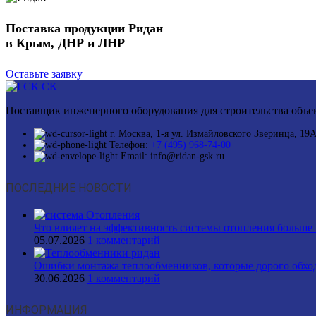
Поставка продукции Ридан
в Крым, ДНР и ЛНР
Оставьте заявку
Поставщик инженерного оборудования для строительства объек
г. Москва, 1-я ул. Измайловского Зверинца, 19
Телефон:
+7 (495) 968-74-00
Email: info@ridan-gsk.ru
ПОСЛЕДНИЕ НОВОСТИ
Что влияет на эффективность системы отопления больше 
05.07.2026
1 комментарий
Ошибки монтажа теплообменников, которые дорого обхо
30.06.2026
1 комментарий
ИНФОРМАЦИЯ