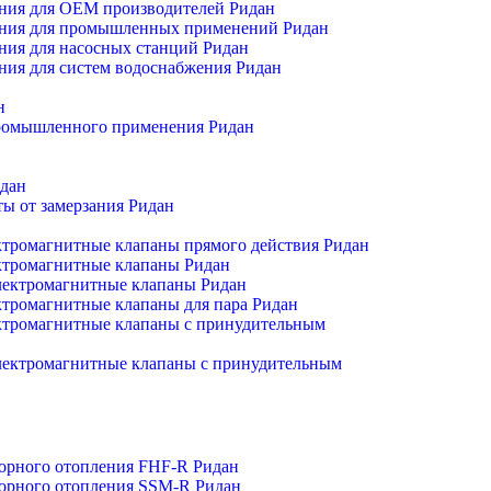
ния для OEM производителей Ридан
ения для промышленных применений Ридан
ния для насосных станций Ридан
ния для систем водоснабжения Ридан
н
промышленного применения Ридан
идан
ы от замерзания Ридан
тромагнитные клапаны прямого действия Ридан
ктромагнитные клапаны Ридан
ектромагнитные клапаны Ридан
тромагнитные клапаны для пара Ридан
тромагнитные клапаны с принудительным
ектромагнитные клапаны с принудительным
торного отопления FHF-R Ридан
торного отопления SSM-R Ридан