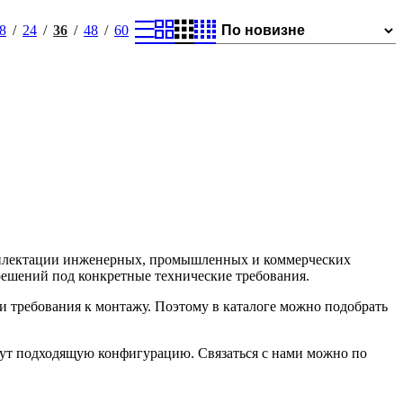
клапаны Ридан
EV220WR —
8
24
36
48
60
двухпозиционные
двухходовые
электромагнитные
клапаны Ридан
EV225R —
двухпозиционные
двухходовые
электромагнитные
клапаны для пара
Ридан
EV250R —
двухпозиционные
двухходовые
электромагнитные
омплектации инженерных, промышленных и коммерческих
клапаны с
решений под конкретные технические требования.
принудительным
подъемом Ридан
 и требования к монтажу. Поэтому в каталоге можно подобрать
EV252WR —
двухпозиционные
двухходовые
жут подходящую конфигурацию. Связаться с нами можно по
электромагнитные
клапаны с
принудительным