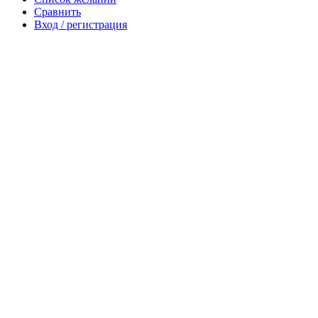
Сравнить
Вход / регистрация
Корзина
Закрыть
Войти
Закрыть
Ещё нет аккаунта?
Создать аккаунт
Ваш регион доставки
Выберите из списка: