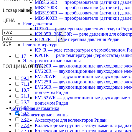
MBS1250R — преобразователи (датчики) давле
MBS1700R — преобразователи (датчики) давл
1
товар найден
MBS1900R — преобразователи (датчики) давле
MBS4003R — преобразователи (датчики) давле
ЦЕНА
Реле давления
DP100 — реле перепада давления воздуха Рида
×
KPI 35R, 36R, 38R — реле давления для обще
×
RT262R — реле перепада давления Ридан
SDR
Реле температуры
KP_R — реле температуры с термобаллоном Р
KP61R — реле температуры (термостаты) защит
17
Электромагнитные клапаны
EV210R — двухпозиционные двухходовые элек
ТОЛЩИНА СТЕНКИ
EV220R — двухпозиционные двухходовые эле
EV220WR — двухпозиционные двухходовые эл
59,3
EV225R — двухпозиционные двухходовые элек
71,1
EV250R — двухпозиционные двухходовые элек
18,7
подъемом Ридан
21,1
EV252WR — двухпозиционные двухходовые эл
23,7
подъемом Ридан
26,7
Коттеджная автоматика
29,7
Коллекторные группы
33,2
Аксессуары для коллекторов Ридан
37,4
Коллекторные группы с заглушками для радиа
Коллекторные группы с заглушками для радиа
42,1