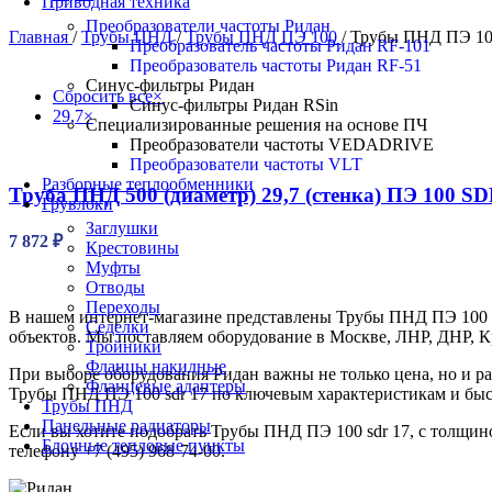
Приводная техника
Преобразователи частоты Ридан
Главная
/
Трубы ПНД
/
Трубы ПНД ПЭ 100
/
Трубы ПНД ПЭ 10
Преобразователь частоты Ридан RF-101
Преобразователь частоты Ридан RF-51
Синус-фильтры Ридан
Сбросить все
×
Синус-фильтры Ридан RSin
29,7
×
Специализированные решения на основе ПЧ
Преобразователи частоты VEDADRIVE
Преобразователи частоты VLT
Разборные теплообменники
Труба ПНД 500 (диаметр) 29,7 (стенка) ПЭ 100 SD
Грувлоки
Заглушки
7 872
₽
Крестовины
Муфты
Отводы
Переходы
В нашем интернет-магазине представлены Трубы ПНД ПЭ 100 s
Седелки
объектов. Мы поставляем оборудование в Москве, ЛНР, ДНР, К
Тройники
Фланцы накидные
При выборе оборудования Ридан важны не только цена, но и ра
Фланцевые адаптеры
Трубы ПНД ПЭ 100 sdr 17 по ключевым характеристикам и быс
Трубы ПНД
Панельные радиаторы
Если вы хотите подобрать Трубы ПНД ПЭ 100 sdr 17, с толщин
Блочные тепловые пункты
телефону +7 (495) 968-74-00.