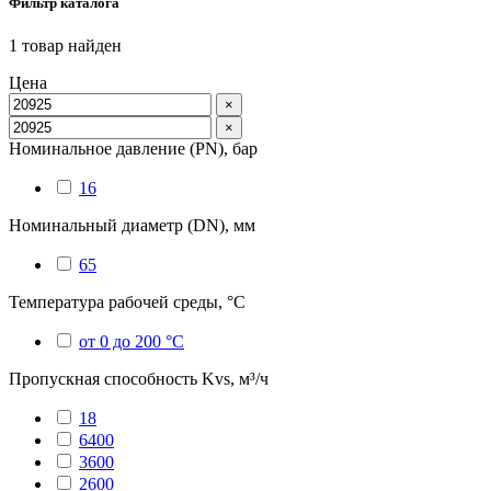
Фильтр каталога
1
товар найден
Цена
×
×
Номинальное давление (PN), бар
16
Номинальный диаметр (DN), мм
65
Температура рабочей среды, °С
от 0 до 200 °C
Пропускная способность Kvs, м³/ч
18
6400
3600
2600