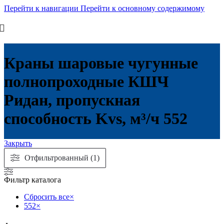
Перейти к навигации
Перейти к основному содержимому
Краны шаровые чугунные
полнопроходные КШЧ
Ридан, пропускная
способность Kvs, м³/ч 552
Закрыть
Отфильтрованный (1)
Фильтр каталога
Сбросить все
×
552
×