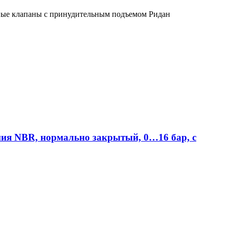
EV225R —
ые клапаны с принудительным подъемом Ридан
двухпозиционные
двухходовые
электромагнитные
клапаны для пара
Ридан
EV250R —
двухпозиционные
двухходовые
электромагнитные
клапаны с
принудительным
подъемом Ридан
EV252WR —
ия NBR, нормально закрытый, 0…16 бар, с
двухпозиционные
двухходовые
электромагнитные
клапаны с
принудительным
подъемом Ридан
вка промышленной