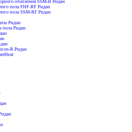
торного отопления SSM-R Ридан
плого пола FHF-RF Ридан
плого пола SSM-RF Ридан
аты Ридан
ы пола Ридан
дан
ан
Э
идан
к
ncon-R Ридан
rtHeat
н
дан
Ридан
ан