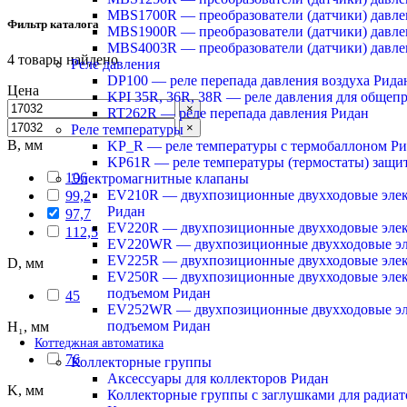
MBS1700R — преобразователи (датчики) давл
Фильтр каталога
MBS1900R — преобразователи (датчики) давле
MBS4003R — преобразователи (датчики) давле
4
товары найдено
Реле давления
DP100 — реле перепада давления воздуха Рида
Цена
KPI 35R, 36R, 38R — реле давления для обще
×
RT262R — реле перепада давления Ридан
×
Реле температуры
B, мм
KP_R — реле температуры с термобаллоном Р
KP61R — реле температуры (термостаты) защит
106
Электромагнитные клапаны
EV210R — двухпозиционные двухходовые элек
99,2
Ридан
97,7
EV220R — двухпозиционные двухходовые эле
112,5
EV220WR — двухпозиционные двухходовые эл
EV225R — двухпозиционные двухходовые элек
D, мм
EV250R — двухпозиционные двухходовые элек
подъемом Ридан
45
EV252WR — двухпозиционные двухходовые эл
подъемом Ридан
H₁, мм
Коттеджная автоматика
76
Коллекторные группы
Аксессуары для коллекторов Ридан
K, мм
Коллекторные группы с заглушками для радиа