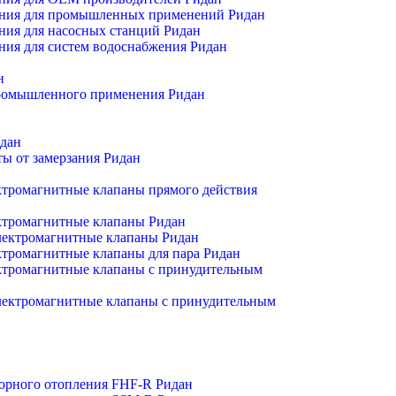
ения для промышленных применений Ридан
ния для насосных станций Ридан
ния для систем водоснабжения Ридан
н
промышленного применения Ридан
идан
ы от замерзания Ридан
тромагнитные клапаны прямого действия
Р
ктромагнитные клапаны Ридан
ектромагнитные клапаны Ридан
тромагнитные клапаны для пара Ридан
тромагнитные клапаны с принудительным
ектромагнитные клапаны с принудительным
торного отопления FHF-R Ридан
Р