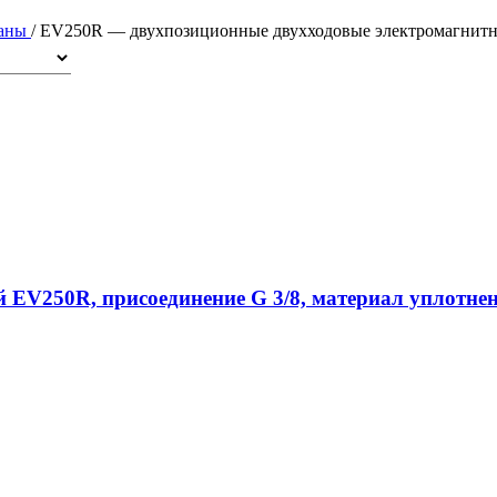
паны
/
EV250R — двухпозиционные двухходовые электромагнитн
EV250R, присоединение G 3/8, материал уплотнен
Поста