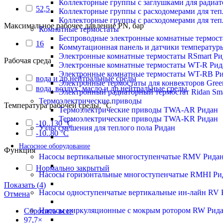
Коллекторные группы с заглушками для радиа
52,5
Коллекторные группы с расходомерами для те
Коллекторные группы с расходомерами для те
Максимальное рабочее давление PN, бар
Комнатные термостаты
Беспроводные электронные комнатные термост
16
Коммутационная панель и датчики температур
Электронные комнатные термостаты RSmart Ри
Рабочая среда
Электронные комнатные термостаты WT-R Рид
Электронные комнатные термостаты WT-RB Р
вода и др.нейтральные среды
Электронные термостаты для конвекторов Gree
вода, воздух, масло и др.нейтральные среды
Электронный радиаторный термостат Ridan Sma
Термоэлектрические приводы
Температура рабочей среды, °С
Термоэлектрические приводы TWA-AR Ридан
Термоэлектрические приводы TWA-KR Ридан
-10..130 °C
Узлы смешения для теплого пола Ридан
-10..80 °C
Насосное оборудование
Функция
Насосы вертикальные многоступенчатые RMV Рида
Нормально закрытый
Насосы горизонтальные многоступенчатые RMHI Ри
Показать
(
4
)
Насосы одноступенчатые вертикальные ин-лайн RV 
Отмена
Насосы циркуляционные с мокрым ротором RW Рид
Сбросить все
×
97,7
×