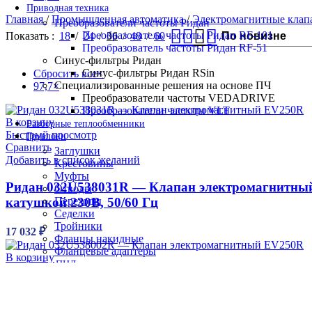
Приводная техника
Главная
/
Промышленная автоматика
/
Электромагнитные кла
Преобразователи частоты Ридан
Преобразователь частоты Ридан RF-101
Показать
18
24
36
48
60
Преобразователь частоты Ридан RF-51
Синус-фильтры Ридан
Синус-фильтры Ридан RSin
Сбросить все
×
Специализированные решения на основе ПЧ
97,7
×
Преобразователи частоты VEDADRIVE
Преобразователи частоты VLT
В корзину
Разборные теплообменники
Быстрый просмотр
Грувлоки
Сравнить
Заглушки
Добавить в список желаний
Крестовины
Муфты
Ридан 032U538031R — Клапан электромагнитный 
Отводы
катушкой 230В, 50/60 Гц
Переходы
Седелки
Тройники
17 032
₽
Фланцы накидные
Фланцевые адаптеры
В корзину
Трубы ПНД
Быстрый просмотр
Панельные радиаторы
Сравнить
Блочные тепловые пункты
Добавить в список желаний