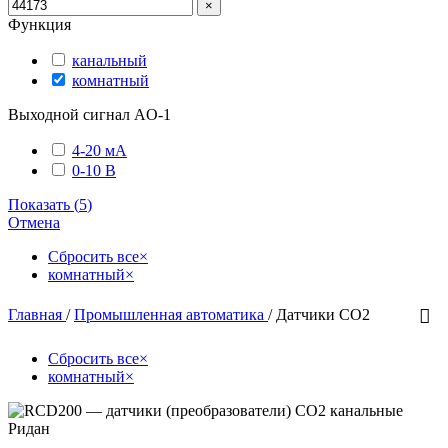
×
Функция
канальный
комнатный
Выходной сигнал AO-1
4-20 мА
0-10 В
Показать
(
5
)
Отмена
Сбросить все
×
комнатный
×
Главная
/
Промышленная автоматика
/
Датчики CO2
Сбросить все
×
комнатный
×