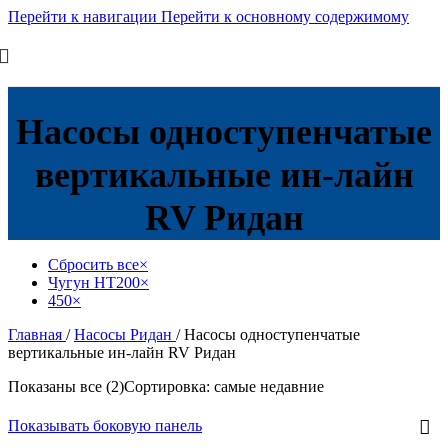
Перейти к навигации
Перейти к основному содержимому
Насосы одноступенчатые
вертикальные ин-лайн
RV Ридан
Сбросить все
×
Чугун HT200
×
450
×
Главная
/
Насосы Ридан
/
Насосы одноступенчатые
вертикальные ин-лайн RV Ридан
Показаны все (2)
Сортировка: самые недавние
Показывать боковую панель