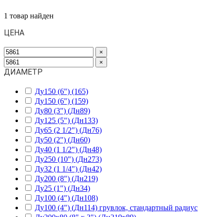
1
товар найден
ЦЕНА
×
×
ДИАМЕТР
Ду150 (6") (165)
Ду150 (6") (159)
Ду80 (3") (Дн89)
Ду125 (5") (Дн133)
Ду65 (2 1/2") (Дн76)
Ду50 (2") (Дн60)
Ду40 (1 1/2") (Дн48)
Ду250 (10") (Дн273)
Ду32 (1 1/4") (Дн42)
Ду200 (8") (Дн219)
Ду25 (1") (Дн34)
Ду100 (4") (Дн108)
Ду100 (4") (Дн114) грувлок, стандартный радиус