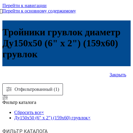
Перейти к навигации
Перейти к основному содержимому
Тройники грувлок диаметр
Ду150х50 (6" х 2") (159х60)
грувлок
Закрыть
Отфильтрованный (1)
Фильтр каталога
Сбросить все
×
Ду150х50 (6" х 2") (159х60) грувлок
×
ФИЛЬТР КАТАЛОГА